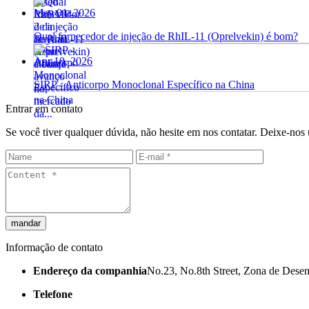
May 01, 2026
Qual fornecedor de injeção de RhIL-11 (Oprelvekin) é bom?
Apr 10, 2026
SIRP - Anticorpo Monoclonal Específico na China
Entrar em contato
Se você tiver qualquer dúvida, não hesite em nos contatar. Deixe-n
mandar
Informação de contato
Endereço da companhia
No.23, No.8th Street, Zona de Des
Telefone
0086 571 86879123