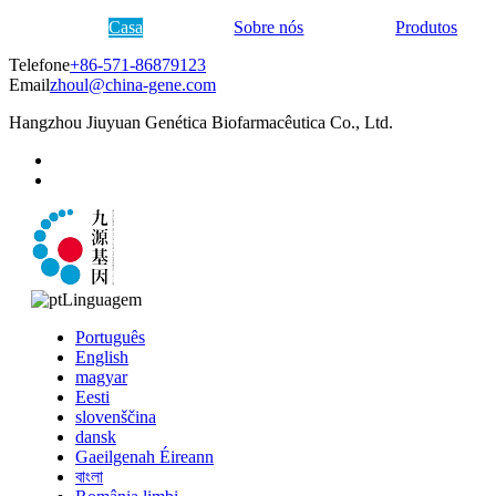
Casa
Sobre nós
Produtos
Telefone
+86-571-86879123
Email
zhoul@china-gene.com
Hangzhou Jiuyuan Genética Biofarmacêutica Co., Ltd.
Linguagem
Português
English
magyar
Eesti
slovenščina
dansk
Gaeilgenah Éireann
বাংলা