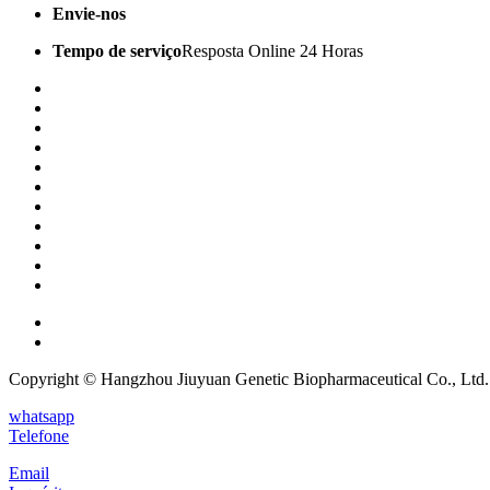
Envie-nos
trade@china-gene.com
Tempo de serviço
Resposta Online 24 Horas
Casa
Sobre nós
Produtos
Notícias
Conhecimento
Contate-Nos
Baixar
Blog
Showroom
Comentários
Mapa do site
Copyright © Hangzhou Jiuyuan Genetic Biopharmaceutical Co., Ltd. T
whatsapp
Telefone
Email